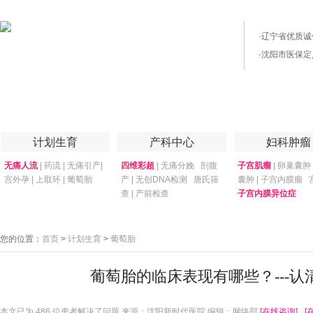
·
辽宁省优质诚
·
沈阳市医保定
首页
医院简介
医院技术
妇产专家
优惠套餐
专家答疑
月子
计划生育
产科中心
妇科肿瘤
无痛人流
|
药流
|
无痛引产
|
四维彩超
|
无痛分娩
剖腹
子宫肌瘤
|
卵巢囊肿
宫外孕
|
上取环
|
葡萄胎
产
|
无创DNA检测
唐氏筛
囊肿
|
子宫内膜瘤
查
|
产前检查
子宫内膜异位症
您的位置：
首页
>
计划生育
>
葡萄胎
葡萄胎的临床表现有哪些？---认
本文已为
486 位患者解决了问题 来源：沈阳新时代医院 编辑：网络部
[在线咨询]
[