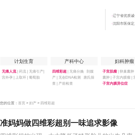
·
辽宁省优质诚
·
沈阳市医保定
首页
医院简介
医院技术
妇产专家
优惠套餐
专家答疑
月子
计划生育
产科中心
妇科肿瘤
无痛人流
|
药流
|
无痛引产
|
四维彩超
|
无痛分娩
剖腹
子宫肌瘤
|
卵巢囊肿
宫外孕
|
上取环
|
葡萄胎
产
|
无创DNA检测
唐氏筛
囊肿
|
子宫内膜瘤
|
查
|
产前检查
子宫内膜异位症
您的位置：
首页
>
妇产
>
四维彩超
准妈妈做四维彩超别一味追求影像