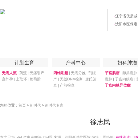
·
辽宁省优质诚
·
沈阳市医保定
首页
医院简介
医院技术
妇产专家
优惠套餐
专家答疑
月子
计划生育
产科中心
妇科肿瘤
无痛人流
|
药流
|
无痛引产
|
四维彩超
|
无痛分娩
剖腹
子宫肌瘤
|
卵巢囊肿
宫外孕
|
上取环
|
葡萄胎
产
|
无创DNA检测
唐氏筛
囊肿
|
子宫内膜瘤
|
查
|
产前检查
子宫内膜异位症
您的位置：
首页
>
新时代
>
新时代专家
徐志民
本文已为
564 位患者解决了问题 来源：沈阳新时代医院 编辑：网络部
[在线咨询]
[