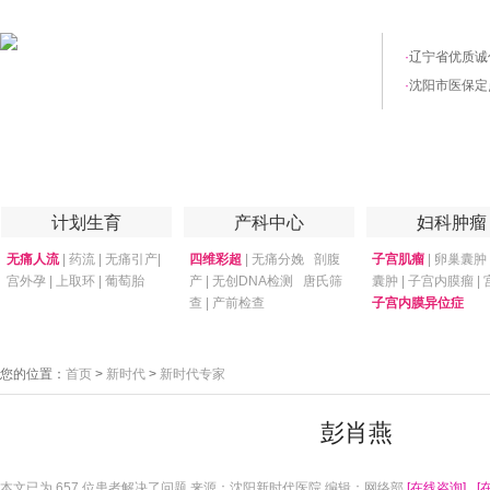
·
辽宁省优质诚
·
沈阳市医保定
首页
医院简介
医院技术
妇产专家
优惠套餐
专家答疑
月子
计划生育
产科中心
妇科肿瘤
无痛人流
|
药流
|
无痛引产
|
四维彩超
|
无痛分娩
剖腹
子宫肌瘤
|
卵巢囊肿
宫外孕
|
上取环
|
葡萄胎
产
|
无创DNA检测
唐氏筛
囊肿
|
子宫内膜瘤
|
查
|
产前检查
子宫内膜异位症
您的位置：
首页
>
新时代
>
新时代专家
彭肖燕
本文已为
657 位患者解决了问题 来源：沈阳新时代医院 编辑：网络部
[在线咨询]
[