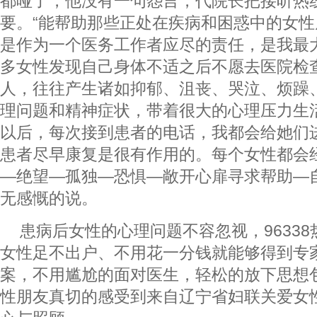
都哑了，他没有一句怨言，代院长把接听热
要。“能帮助那些正处在疾病和困惑中的女
是作为一个医务工作者应尽的责任，是我最
多女性发现自己身体不适之后不愿去医院检
人，往往产生诸如抑郁、沮丧、哭泣、烦躁
理问题和精神症状，带着很大的心理压力生活。
以后，每次接到患者的电话，我都会给她们
患者尽早康复是很有作用的。每个女性都会
—绝望—孤独—恐惧—敞开心扉寻求帮助—
无感慨的说。
患病后女性的心理问题不容忽视，9633
女性足不出户、不用花一分钱就能够得到专
案，不用尴尬的面对医生，轻松的放下思想
性朋友真切的感受到来自辽宁省妇联关爱女