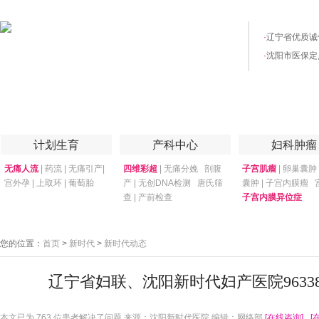
·
辽宁省优质诚
·
沈阳市医保定
首页
医院简介
医院技术
妇产专家
优惠套餐
专家答疑
月子
计划生育
产科中心
妇科肿瘤
无痛人流
|
药流
|
无痛引产
|
四维彩超
|
无痛分娩
剖腹
子宫肌瘤
|
卵巢囊肿
宫外孕
|
上取环
|
葡萄胎
产
|
无创DNA检测
唐氏筛
囊肿
|
子宫内膜瘤
查
|
产前检查
子宫内膜异位症
您的位置：
首页
>
新时代
>
新时代动态
辽宁省妇联、沈阳新时代妇产医院9633
本文已为
763 位患者解决了问题 来源：沈阳新时代医院 编辑：网络部
[在线咨询]
[