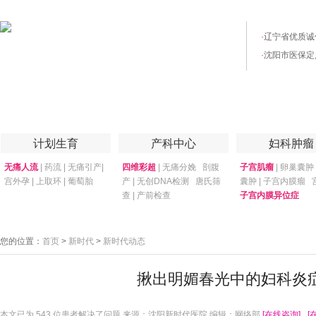
·
辽宁省优质诚
·
沈阳市医保定
首页
医院简介
医院技术
妇产专家
优惠套餐
专家答疑
月子
计划生育
产科中心
妇科肿瘤
无痛人流
|
药流
|
无痛引产
|
四维彩超
|
无痛分娩
剖腹
子宫肌瘤
|
卵巢囊肿
宫外孕
|
上取环
|
葡萄胎
产
|
无创DNA检测
唐氏筛
囊肿
|
子宫内膜瘤
查
|
产前检查
子宫内膜异位症
您的位置：
首页
>
新时代
>
新时代动态
揪出明媚春光中的妇科炎
本文已为
543 位患者解决了问题 来源：沈阳新时代医院 编辑：网络部
[在线咨询]
[