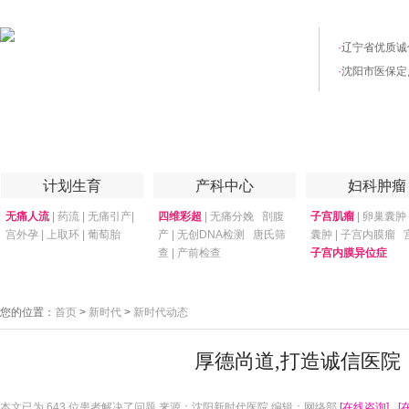
·
辽宁省优质诚
·
沈阳市医保定
首页
医院简介
医院技术
妇产专家
优惠套餐
专家答疑
月子
计划生育
产科中心
妇科肿瘤
无痛人流
|
药流
|
无痛引产
|
四维彩超
|
无痛分娩
剖腹
子宫肌瘤
|
卵巢囊肿
宫外孕
|
上取环
|
葡萄胎
产
|
无创DNA检测
唐氏筛
囊肿
|
子宫内膜瘤
查
|
产前检查
子宫内膜异位症
您的位置：
首页
>
新时代
>
新时代动态
厚德尚道,打造诚信医院
本文已为
643 位患者解决了问题 来源：沈阳新时代医院 编辑：网络部
[在线咨询]
[