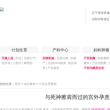
·
辽宁省优质诚
·
沈阳市医保定
首页
医院简介
医院技术
妇产专家
优惠套餐
专家答疑
月子
计划生育
产科中心
妇科肿瘤
无痛人流
|
药流
|
无痛引产
|
四维彩超
|
无痛分娩
剖腹
子宫肌瘤
|
卵巢囊肿
宫外孕
|
上取环
|
葡萄胎
产
|
无创DNA检测
唐氏筛
囊肿
|
子宫内膜瘤
查
|
产前检查
子宫内膜异位症
您的位置：
首页
>
成功案例
>
计划生育案例
与死神擦肩而过的宫外孕患
本文已为
619 位患者解决了问题 来源：沈阳新时代医院 编辑：网络部
[在线咨询]
[