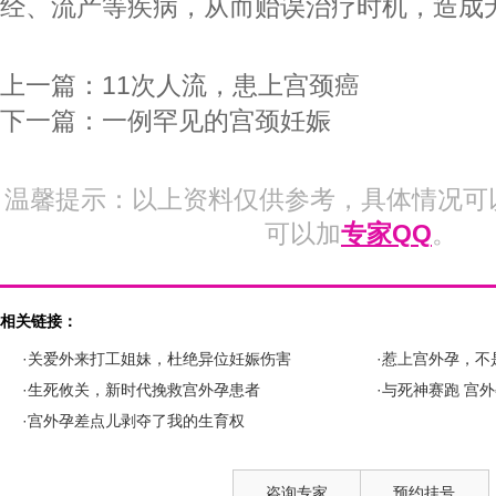
经、流产等疾病，从而贻误治疗时机，造成
上一篇：
11次人流，患上宫颈癌
下一篇：
一例罕见的宫颈妊娠
温馨提示：以上资料仅供参考，具体情况可
可以加
专家QQ
。
相关链接：
·关爱外来打工姐妹，杜绝异位妊娠伤害
·惹上宫外孕，不
·生死攸关，新时代挽救宫外孕患者
·与死神赛跑 宫
·宫外孕差点儿剥夺了我的生育权
咨询专家
预约挂号