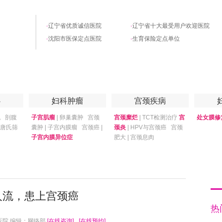
·
辽宁省优质诚信医院
·
辽宁省十大最受用户欢迎医院
·
沈阳市医保定点医院
·
生育保险定点单位
优惠套餐
专家答疑
月子中心
心
妇科肿瘤
宫颈疾病
娩
剖腹
子宫肌瘤
|
卵巢囊肿
宫颈
宫颈糜烂
|
TCT检测治疗
宫
处女膜修
唐氏筛
囊肿
|
子宫内膜瘤
宫颈癌
|
颈炎
|
HPV与宫颈癌
宫颈
子宫内膜异位症
肥大
|
宫颈息肉
人流，患上宫颈癌
热
医院 编辑：网络部
[在线咨询]
[在线预约]