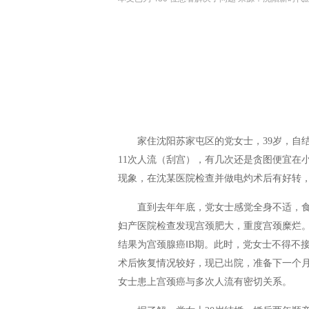
家住沈阳苏家屯区的党女士，39岁，自
11次人流（刮宫），有几次还是贪图便宜在
现象，在沈某医院检查并做电灼术后有好转
直到
去年年底，党女士感觉全身不适，
妇产医院检查发现宫颈肥大，重度宫颈糜烂
结果为宫颈腺癌ⅠB期。此时，党女士不得不
术后恢复情况较好，现已出院，准备下一个
女士患上宫颈癌与多次人流有密切关系
。