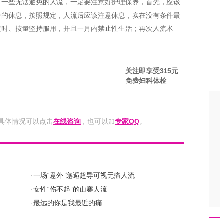
。一些无法避免的人流，一定要注意好护理保养，首先，应该
分的休息，按照规定，人流后应该注意休息，实在没有条件最
按时、按量坚持服用，并且一月内
禁止性生活；再次人流术
关注即享受315元
免费妇科体检
具体情况可以点击
在线咨询
，也可以加
专家QQ
。
·一场“意外”邂逅超导可视无痛人流
·女性“伤不起”的山寨人流
·最远的你是我最近的痛