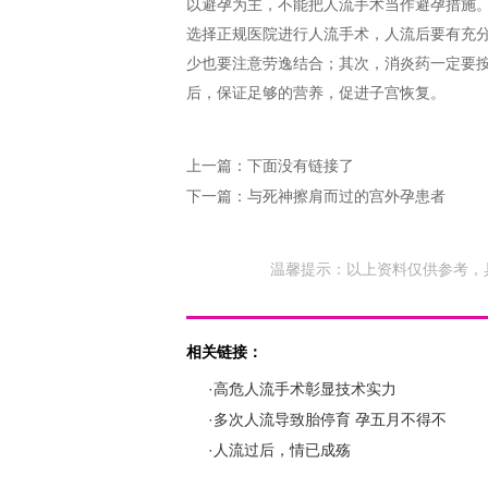
以避孕为主，不能把人流手术当作避孕措施
选择正规医院进行人流手术，人
流后要有充
少也要注意劳逸结合；其次，消炎药一定要
后，保证足够的营养，促进子宫恢复。
上一篇：下面没有链接了
下一篇：
与死神擦肩而过的宫外孕患者
温馨提示：以上资料仅供参考，
相关链接：
·高危人流手术彰显技术实力
·多次人流导致胎停育 孕五月不得不
·人流过后，情已成殇