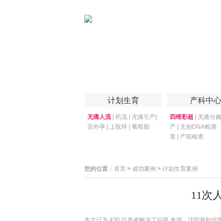
首页
医院简介
医院技术
妇产专家
计划生育
产科中
无痛人流
|
药流
|
无痛引产
|
四维彩超
|
无痛分
宫外孕
|
上取环
|
葡萄胎
产
|
无创DNA检测
查
|
产前检查
您的位置：
首页
>
成功案例
>
计划生育案例
11次
本文已为
430 位患者解决了问题 来源：沈阳新时代