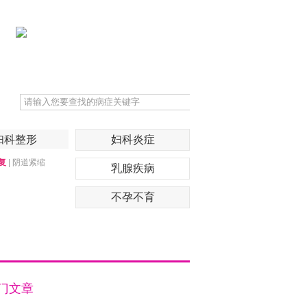
妇科整形
妇科炎症
复
|
阴道紧缩
乳腺疾病
不孕不育
门文章