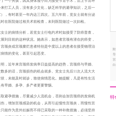
产了一个男孩，因其身体瘦小而为接受节育手术，后上节育环
外
来打工人员，没有多少文化，缺乏科学的避孕知识，之后一
宫），有时甚至一年内达三四次。五六年前，党
女士就有分泌
流时在医院做过相关术前检查，未到医院做过一次妇检。
党女士的病情分析，若党女士行电灼术时如接受了防癌普查，
发
展到目前的这种状况。她表示，如患者宫颈有潜在的癌变，
，宫颈炎或宫颈糜烂患者特别是中度以上的患者
在接受物理治
附
重病情的变化，甚至引起恶变。
导
宫
表明，近年来宫颈癌发病率日益提高的趋势，宫颈癌与早婚、
白
次
数多的话，宫颈损伤的机会就多。党女士先后11次人流大大
症状，未能及时就诊，致使病情恶化。她提醒，
凡是有性生活
是有早婚、多孕、多产者更要警惕。
采取避孕措施，尽量减少人流机会，否则会加宫颈癌的发病机
特
损
伤，增加宫颈感染的机会，从而引起慢性宫颈炎，而慢性宫
术只能作为意外妊娠而不得已采取的一种补救措
施，必须坚持