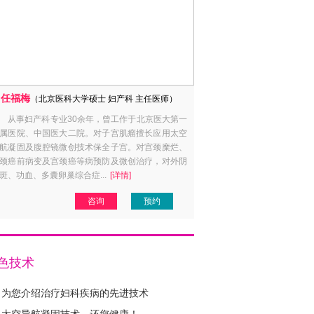
任福梅
杨素亚
（北京医科大学硕士 妇产科 主任医师）
（计划生
从事妇产科专业30余年，曾工作于北京医大第一
毕业于大连医科大学，在
属医院、中国医大二院。对子宫肌瘤擅长应用太空
科临床工作30余年。对不孕
航凝固及腹腔镜微创技术保全子宫。对宫颈糜烂、
外孕等女性生殖系统常见病症
颈癌前病变及宫颈癌等病预防及微创治疗，对外阴
通各类妇产科手术。尤其在产
斑、功血、多囊卵巢综合症...
[详情]
病诊治、流产后调理、育龄妇女避
咨询
预约
咨
色技术
为您介绍治疗妇科疾病的先进技术