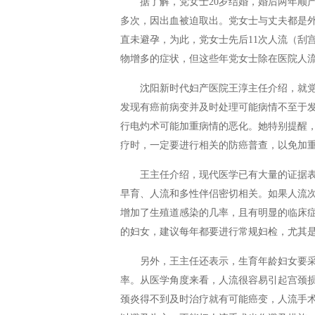
据了解，党女士20岁结婚，婚后两年顺
多次，因出血被迫取出。党女士与丈夫都是
直未避孕，为此，党女士先后11次人流（刮
物增多的症状，但这些年党女士除在医院人
沈阳新时代妇产医院王淳主任介绍，就
发现有癌前病变并及时处理可能病情不至于
行电灼术可能加重病情的恶化。她特别提醒
疗时，一定要进行相关的防癌普查，以免加
王主任介绍，现代医学已有大量的证据
早育、人流和多性伴侣密切相关。如果人流
增加了生殖道感染的几率，且有明显的临床
的妇女，建议每年都要进行常规妇检，尤其
另外，王主任还表示，生育年龄妇女要
率。从医学角度来看，人流很容易引起宫颈
颈炎得不到及时治疗就有可能癌变，人流手