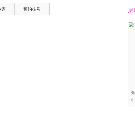
专家
预约挂号
层
无
中