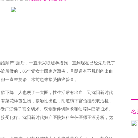
结婚顺产1胎后，一直未采取避孕措施，直到现在已经先后做了
小
诊所做的，06年党女士因患宫颈炎，且阴道有不规则的出血
，但一直未复诊，术前也未接受防癌普查。
食欲下降，人也瘦了一大圈，性生活后有出血，到沈阳新时代
。有菜花样
赘生物，接触性出血，阴道镜下宫颈组织取活检，
接受广泛性子宫全切术、双侧附件切除术和盆腔淋巴清
扫术。
名
月接受化疗。沈阳新时代妇产医院妇科主任医师王淳分析，党