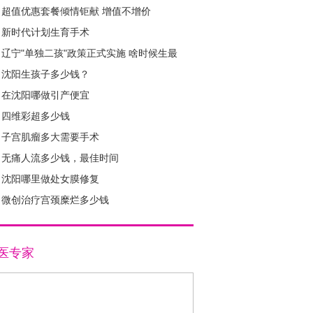
超值优惠套餐倾情钜献 增值不增价
新时代计划生育手术
辽宁"单独二孩"政策正式实施 啥时候生最
好？
沈阳生孩子多少钱？
在沈阳哪做引产便宜
1
2
3
4
四维彩超多少钱
子宫肌瘤多大需要手术
无痛人流多少钱，最佳时间
沈阳哪里做处女膜修复
微创治疗宫颈糜烂多少钱
医专家