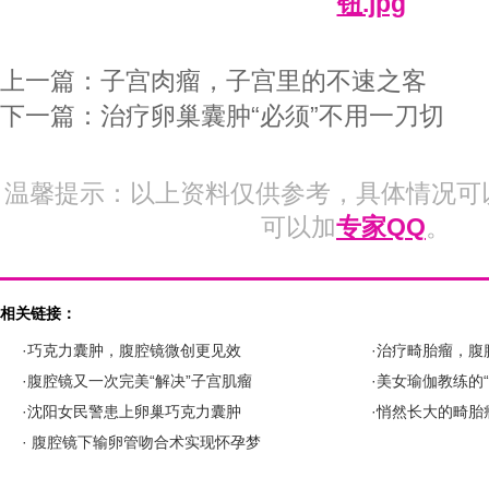
上一篇：
子宫肉瘤，子宫里的不速之客
下一篇：
治疗卵巢囊肿“必须”不用一刀切
温馨提示：以上资料仅供参考，具体情况可
可以加
专家QQ
。
相关链接：
·巧克力囊肿，腹腔镜微创更见效
·治疗畸胎瘤，腹
·腹腔镜又一次完美“解决”子宫肌瘤
·美女瑜伽教练的
·沈阳女民警患上卵巢巧克力囊肿
·悄然长大的畸胎
· 腹腔镜下输卵管吻合术实现怀孕梦