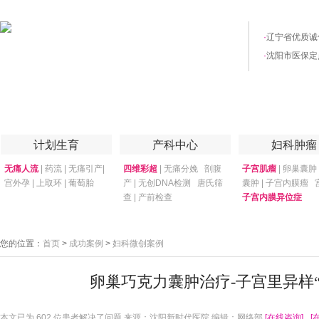
·
辽宁省优质诚
·
沈阳市医保定
首页
医院简介
医院技术
妇产专家
优惠套餐
专家答疑
月子
计划生育
产科中心
妇科肿瘤
无痛人流
|
药流
|
无痛引产
|
四维彩超
|
无痛分娩
剖腹
子宫肌瘤
|
卵巢囊肿
宫外孕
|
上取环
|
葡萄胎
产
|
无创DNA检测
唐氏筛
囊肿
|
子宫内膜瘤
查
|
产前检查
子宫内膜异位症
您的位置：
首页
>
成功案例
>
妇科微创案例
卵巢巧克力囊肿治疗-子宫里异样“
本文已为
602 位患者解决了问题 来源：沈阳新时代医院 编辑：网络部
[在线咨询]
[