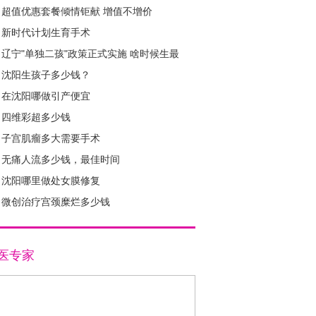
超值优惠套餐倾情钜献 增值不增价
新时代计划生育手术
辽宁"单独二孩"政策正式实施 啥时候生最
好？
沈阳生孩子多少钱？
在沈阳哪做引产便宜
1
2
3
4
四维彩超多少钱
子宫肌瘤多大需要手术
无痛人流多少钱，最佳时间
沈阳哪里做处女膜修复
微创治疗宫颈糜烂多少钱
医专家