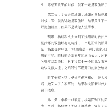
生，等想要孩子的时候，就不一定是双胞胎
第二天，丈夫去接杨娟，杨娟的父母也
时候，医生就告诉她是双胞胎，结果只生下
双胞胎就生，如果不是就做人流手术。
预示，杨娟和丈夫来到了沈阳新时代妇
杨娟怀的双胞胎有点特殊，一个是正常的胎
茫，杨主任解释说：“畸胎瘤是一种比较常见
患病可能。畸胎瘤会随着年龄逐渐长大，还
的确实是双胞胎，只不过其中一个胎儿发育不
建议先做人流，之后通过不用开刀的腹腔镜
听了专家的话，杨娟不但不相信，还大
后，她又去了几家医院，结果和沈阳新时代
留下疤痕。
第二天，带着一丝歉意，杨娟回到了沈
为。之后，杨娟做了无痛人流手术，恢复了