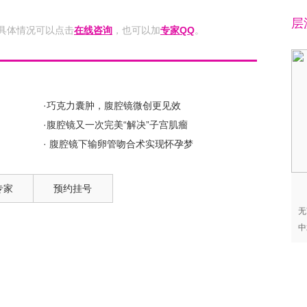
层
具体情况可以点击
在线咨询
，也可以加
专家QQ
。
·巧克力囊肿，腹腔镜微创更见效
·腹腔镜又一次完美“解决”子宫肌瘤
· 腹腔镜下输卵管吻合术实现怀孕梦
专家
预约挂号
无
中