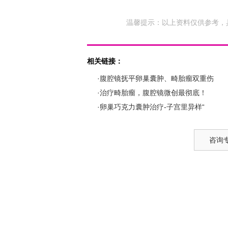
温馨提示：以上资料仅供参考，
相关链接：
·腹腔镜抚平卵巢囊肿、畸胎瘤双重伤
·治疗畸胎瘤，腹腔镜微创最彻底！
·卵巢巧克力囊肿治疗-子宫里异样“
咨询