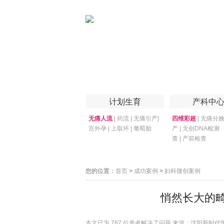
首页
医院简介
医院技术
妇产专家
计划生育
产科中
无痛人流
|
药流
|
无痛引产
|
四维彩超
|
无痛分
宫外孕
|
上取环
|
葡萄胎
产
|
无创DNA检测
查
|
产前检查
您的位置：
首页
>
成功案例
>
妇科微创案例
悄然长大的
本文已为
787 位患者解决了问题 来源：沈阳新时代