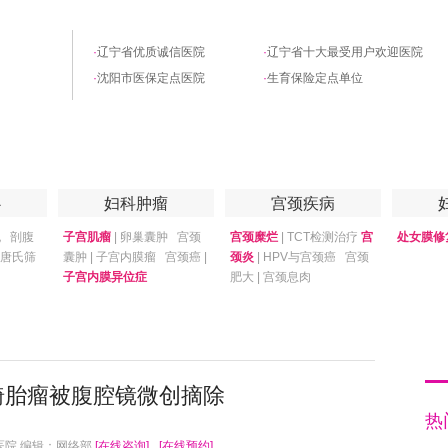
·
辽宁省优质诚信医院
·
辽宁省十大最受用户欢迎医院
·
沈阳市医保定点医院
·
生育保险定点单位
优惠套餐
专家答疑
月子中心
心
妇科肿瘤
宫颈疾病
娩
剖腹
子宫肌瘤
|
卵巢囊肿
宫颈
宫颈糜烂
|
TCT检测治疗
宫
处女膜修
唐氏筛
囊肿
|
子宫内膜瘤
宫颈癌
|
颈炎
|
HPV与宫颈癌
宫颈
子宫内膜异位症
肥大
|
宫颈息肉
畸胎瘤被腹腔镜微创摘除
热
医院 编辑：网络部
[在线咨询]
[在线预约]