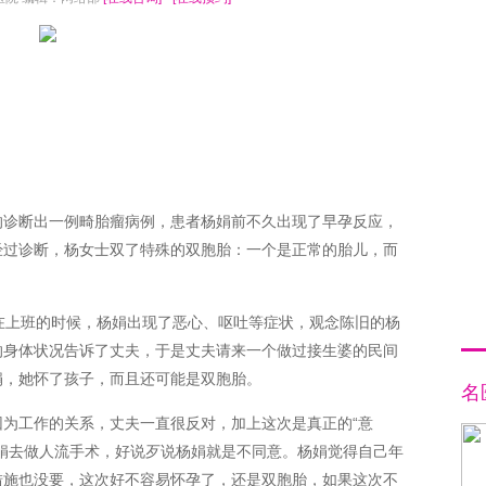
的诊断出一例畸胎瘤病例，患者杨娟前不久出现了早孕反应，
经过诊断，杨女士双了特殊的双胞胎：一个是正常的胎儿，而
在上班的时候，杨娟出现了恶心、呕吐等症状，观念陈旧的杨
的身体状况告诉了丈夫，于是丈夫请来一个做过接生婆的民间
娟，她怀了孩子，而且还可能是双胞胎。
名
为工作的关系，丈夫一直很反对，加上这次是真正的“意
娟去做人流手术，好说歹说杨娟就是不同意。杨娟觉得自己年
措施也没要，这次好不容易怀孕了，还是双胞胎，如果这次不