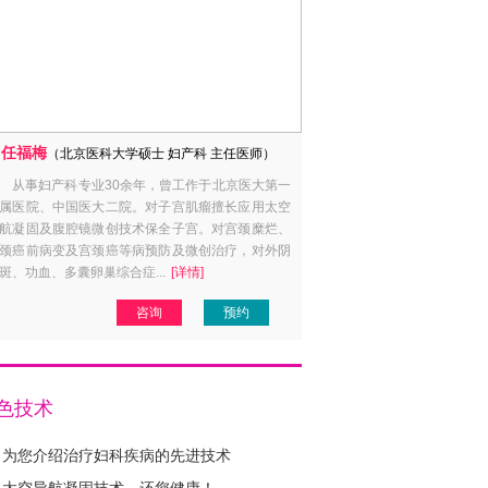
任福梅
杨素亚
（北京医科大学硕士 妇产科 主任医师）
（计划生
从事妇产科专业30余年，曾工作于北京医大第一
毕业于大连医科大学，在
属医院、中国医大二院。对子宫肌瘤擅长应用太空
科临床工作30余年。对不孕
航凝固及腹腔镜微创技术保全子宫。对宫颈糜烂、
外孕等女性生殖系统常见病症
颈癌前病变及宫颈癌等病预防及微创治疗，对外阴
通各类妇产科手术。尤其在产
斑、功血、多囊卵巢综合症...
[详情]
病诊治、流产后调理、育龄妇女避
咨询
预约
咨
色技术
为您介绍治疗妇科疾病的先进技术