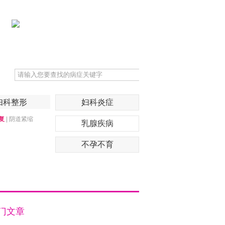
妇科整形
妇科炎症
复
|
阴道紧缩
乳腺疾病
不孕不育
门文章