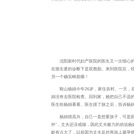
沈阳新时代妇产医院的医生又一次细心
在接生婆的诊断下是双胞胎。来到医院后，
另一个确实畸胎瘤！
鞍山杨娟今年26岁，家住农村。一天，
娟没有去医院检查。回到家，她把自己不适
医生给杨娟看看。医生摸了脉之后，告诉杨
杨娟很高兴，自己一直想要孩子，可是因
外”，丈夫还没戒烟，因此丈夫极力的劝说杨
龄有点大了，以前因为丈夫反对再加上避孕