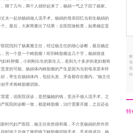
了。聊了几句，两个人就吵起来了，杨娟一气之下回了娘家。
和丈夫一起劝杨娟做人流手术。杨娟的母亲回忆当初生杨娟的
一个。最后，大家商量出了结果：去医院做检查，如果确定是
产医院找到了杨素雅主任，经过杨主任的细心诊断，最后确定
儿，另一个是一个畸胎瘤！听到畸胎瘤这几个字，杨娟很迷
附
的妇科肿瘤，小则刚出生的新生儿，老则九十多岁的老妇都有
导
宫
有恶变的可能。杨娟体内畸胎瘤的产生是因为当初母亲原本怀
白
好，寄生在杨娟体内，包括头发、牙齿都存在瘤内。”杨主任
微创手术将畸胎瘤切除。
发雷霆，说医院误诊，是想骗她的钱，坚决不做人流手术。之
妇产医院的诊断一致，都是畸胎瘤，治疗需要开腹，之后还会
特
阳新时代妇产医院，杨主任依然很和蔼，不介意杨娟的所作所
以段时间之后做了腹腔镜下畸胎瘤切除手术。手术很成功，杨