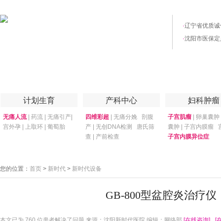
·
辽宁省优质诚
·
沈阳市医保定
首页
医院简介
医院技术
妇产专家
优惠套餐
专家答疑
月子
计划生育
产科中心
妇科肿瘤
无痛人流
|
药流
|
无痛引产
|
四维彩超
|
无痛分娩
剖腹
子宫肌瘤
|
卵巢囊肿
宫外孕
|
上取环
|
葡萄胎
产
|
无创DNA检测
唐氏筛
囊肿
|
子宫内膜瘤
查
|
产前检查
子宫内膜异位症
您的位置：
首页
>
新时代
>
新时代设备
GB-800型盆腔炎治疗仪
本文已为
760 位患者解决了问题 来源：沈阳新时代医院 编辑：网络部
[在线咨询]
[