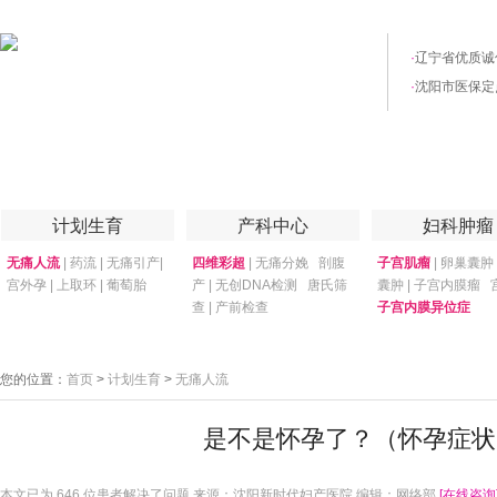
·
辽宁省优质诚
·
沈阳市医保定
首页
医院简介
权威技术
妇产专家
优惠套餐
专家答疑
月子
计划生育
产科中心
妇科肿瘤
无痛人流
|
药流
|
无痛引产
|
四维彩超
|
无痛分娩
剖腹
子宫肌瘤
|
卵巢囊肿
宫外孕
|
上取环
|
葡萄胎
产
|
无创DNA检测
唐氏筛
囊肿
|
子宫内膜瘤
查
|
产前检查
子宫内膜异位症
您的位置：
首页
>
计划生育
>
无痛人流
是不是怀孕了？（怀孕症状
本文已为
646 位患者解决了问题 来源：沈阳新时代妇产医院 编辑：网络部
[在线咨询