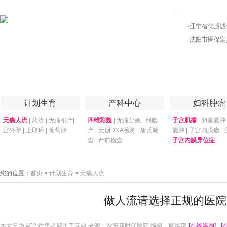
·
辽宁省优质诚
·
沈阳市医保定
首页
医院简介
医院技术
妇产专家
优惠套餐
专家答疑
月子
计划生育
产科中心
妇科肿瘤
无痛人流
|
药流
|
无痛引产
|
四维彩超
|
无痛分娩
剖腹
子宫肌瘤
|
卵巢囊肿
宫外孕
|
上取环
|
葡萄胎
产
|
无创DNA检测
唐氏筛
囊肿
|
子宫内膜瘤
查
|
产前检查
子宫内膜异位症
您的位置：
首页
>
计划生育
>
无痛人流
做人流请选择正规的医院
本文已为
402 位患者解决了问题 来源：沈阳新时代医院 编辑：网络部
[在线咨询]
[