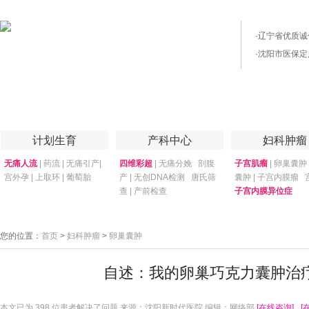
·
辽宁省优质诚
·
沈阳市医保定
首页
医院简介
医院技术
妇产专家
优惠套餐
专家答疑
月子
计划生育
产科中心
妇科肿瘤
无痛人流
|
药流
|
无痛引产
|
四维彩超
|
无痛分娩
剖腹
子宫肌瘤
|
卵巢囊肿
宫外孕
|
上取环
|
葡萄胎
产
|
无创DNA检测
唐氏筛
囊肿
|
子宫内膜瘤
查
|
产前检查
子宫内膜异位症
您的位置：
首页
>
妇科肿瘤
>
卵巢囊肿
自述：我的卵巢巧克力囊肿治
本文已为
398 位患者解决了问题 来源：沈阳新时代医院 编辑：网络部
[在线咨询]
[