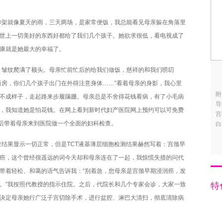
吵架就像夏天的雨，三天两场，是家常便饭，我总能看见母亲躲在角落里
世上一切美好的东西好都给了我们几个孩子。她欲求很低，看电视成了
康就是她最大的幸福了。
，皱纹爬满了额头。母亲忙前忙后的给我们做饭，慈祥的和我们唠叨
新房，你们几个孩子出门在外得注意身体……”看着母亲的身影，我心里
附
不成样子，走起路来步履蹒跚。母亲总是不舍得花钱看病，有了小毛病
导
，我知道她是怕花钱。在网上看到新时代妇产医院网上预约可以可免费
宫
然后带着母亲来到医院做一个全面的妇科检查。
白
结果显示一切正常，但是TCT液基薄层细胞检测结果赫然写着：宫颈早
癌，这个曾经很遥远的词今天却和母亲连在了一起，我惊慌失措的问代
带着轻松、和蔼的语气告诉我：“别着急，您母亲是宫颈早期浸润癌，发
。”我按照代教授的指示住院。之后，代院长和几个专家会诊，大家一致
特
决定母亲她行广泛子宫切除手术，进行盆腔、淋巴大清扫，彻底清除病