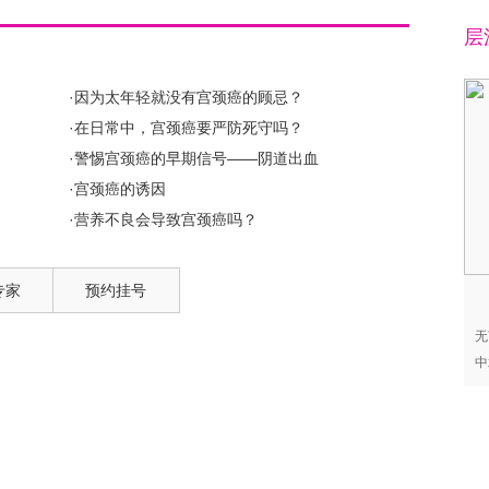
层
·因为太年轻就没有宫颈癌的顾忌？
·在日常中，宫颈癌要严防死守吗？
·警惕宫颈癌的早期信号——阴道出血
·宫颈癌的诱因
·营养不良会导致宫颈癌吗？
专家
预约挂号
无
中