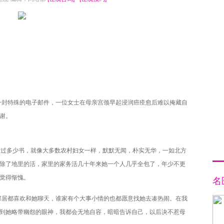
一封特殊的电子邮件，一位女士在母亲宫颈早起浸润癌痊愈后难以掩藏自
谢。
念过多少书，就像大多数农村妇女一样，默默无闻，朴实无华，一如北方
除了地里的活，家里的家务活几十年来她一个人几乎全包了，年少不更
觉得惭愧。
名
邻居都喜欢和她聊天，谁家有个大事小情的也都愿意找她去凑热闹。在我
到她略带幽怨的眼神，我都会无地自容，暗暗告诉自己，以后决不惹母