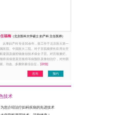
任福梅
杨素亚
（北京医科大学硕士 妇产科 主任医师）
（计划生
从事妇产科专业30余年，曾工作于北京医大第一
毕业于大连医科大学，在
属医院、中国医大二院。对子宫肌瘤擅长应用太空
科临床工作30余年。对不孕
航凝固及腹腔镜微创技术保全子宫。对宫颈糜烂、
外孕等女性生殖系统常见病症
颈癌前病变及宫颈癌等病预防及微创治疗，对外阴
通各类妇产科手术。尤其在产
斑、功血、多囊卵巢综合症...
[详情]
病诊治、流产后调理、育龄妇女避
咨询
预约
咨
色技术
为您介绍治疗妇科疾病的先进技术