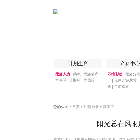
首页
医院简介
医院技术
妇产专家
计划生育
产科中
无痛人流
|
药流
|
无痛引产
|
四维彩超
|
无痛分
宫外孕
|
上取环
|
葡萄胎
产
|
无创DNA检测
查
|
产前检查
您的位置：
首页
>
妇科肿瘤
>
宫颈癌
阳光总在风雨
本文已为
653 位患者解决了问题 来源：沈阳新时代