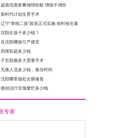
超值优惠套餐倾情钜献 增值不增价
新时代计划生育手术
辽宁"单独二孩"政策正式实施 啥时候生最
好？
沈阳生孩子多少钱？
在沈阳哪做引产便宜
1
2
3
4
四维彩超多少钱
子宫肌瘤多大需要手术
无痛人流多少钱，最佳时间
沈阳哪里做处女膜修复
微创治疗宫颈糜烂多少钱
医专家