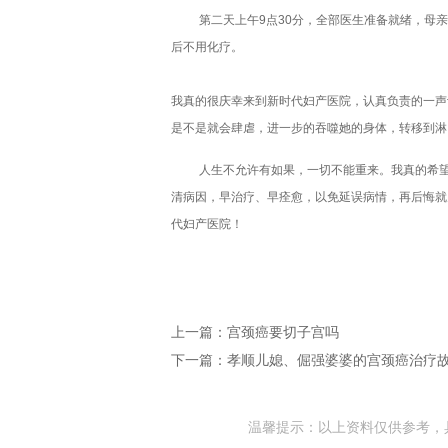
第二天上午9点30分，全部医生准备就绪，母
后不用化疗。
我真的很庆幸来到新时代妇产医院，认真负责的一声
是不是就会肆虐，进一步的吞噬她的身体，转移到淋
人生不允许有如果，一切不能重来。我真的希
清病因，早治疗、早痊愈，以免延误病情，再后悔就
代妇产医院！
上一篇：
宫颈癌要切子宫吗
下一篇：
孝顺儿媳、倔强婆婆的宫颈癌治疗
温馨提示：以上资料仅供参考，