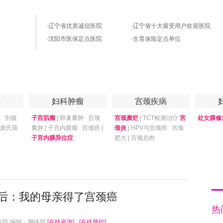
·
辽宁省优质诚信医院
·
辽宁省十大最受用户欢迎医院
·
沈阳市医保定点医院
·
生育保险定点单位
优惠套餐
专家答疑
月子中心
心
妇科肿瘤
宫颈疾病
娩
剖腹
子宫肌瘤
|
卵巢囊肿
宫颈
宫颈糜烂
|
TCT检测治疗
宫
处女膜修
唐氏筛
囊肿
|
子宫内膜瘤
宫颈癌
|
颈炎
|
HPV与宫颈癌
宫颈
子宫内膜异位症
肥大
|
宫颈息肉
后：我的母亲得了宫颈癌
热
医院 编辑：网络部
[在线咨询]
[在线预约]