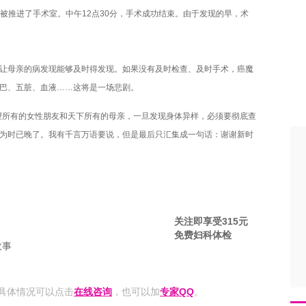
亲被推进了手术室。中午12点30分，手术成功结束。由于发现的早，术
让母亲的病发现能够及时得发现。如果没有及时检查、及时手术，癌魔
巴、五脏、血液……这将是一场悲剧。
望所有的女性朋友和天下所有的母亲，一旦发现身体异样，必须要彻底查
为时已晚了。我有千言万语要说，但是最后只汇集成一句话：谢谢新时
关注即享受315元
免费妇科体检
故事
具体情况可以点击
在线咨询
，也可以加
专家QQ
。