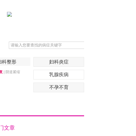
妇科整形
妇科炎症
复
|
阴道紧缩
乳腺疾病
不孕不育
门文章