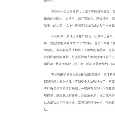
亲生气。
母亲一生受过很多苦，父亲年轻时脾气暴躁，
偷偷的抹眼泪。生活中，她节衣缩食，勤俭持家，把
她唯一的乐趣，也许只要能看到我们姊妹几个平安健
今年回家，发现母亲格外显老，头发早已花白
着：“隔壁家的刘老大生了个大胖娃，老李头家盖了
酸酸的，常年的操劳让她落下了腰疼的老毛病，弯得
就自己悄悄的挺着，每次要带她去检查她都推脱不去
领取360元健康基金，我在第一时间为母亲预约，
可是残酷的检查结果却好似晴天霹雳，多项检查
期浸润癌！看到这几个字我整个人快昏过去了，宫颈
霁虹教授是早期还是晚期，一切还有希望吗？代教授
现得早，癌细胞没有转移，赶紧做手术，肯定能治好
认为是宫颈早期浸润癌，立即安排择日手术。代院长
灶。