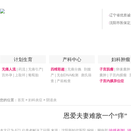
·
辽宁省优质诚
·
沈阳市医保定
首页
医院简介
医院技术
妇产专家
优惠套餐
专家答疑
月子
计划生育
产科中心
妇科肿瘤
无痛人流
|
药流
|
无痛引产
|
四维彩超
|
无痛分娩
剖腹
子宫肌瘤
|
卵巢囊肿
宫外孕
|
上取环
|
葡萄胎
产
|
无创DNA检测
唐氏筛
囊肿
|
子宫内膜瘤
查
|
产前检查
子宫内膜异位症
您的位置：
首页
>
妇科炎症
>
阴道炎
恩爱夫妻难敌一个“痒”
本文已为
671 位患者解决了问题 来源：沈阳新时代医院 编辑：网络部
[在线咨询]
[