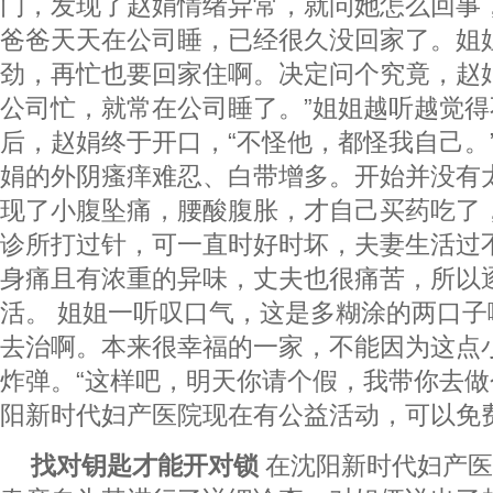
门，发现了赵娟情绪异常，就问她怎么回事
爸爸天天在公司睡，已经很久没回家了。姐
劲，再忙也要回家住啊。决定问个究竟，赵
公司忙，就常在公司睡了。”姐姐越听越觉
后，赵娟终于开口，“不怪他，都怪我自己。
娟的外阴瘙痒难忍、白带增多。开始并没有
现了小腹坠痛，腰酸腹胀，才自己买药吃了
诊所打过针，可一直时好时坏，夫妻生活过
身痛且有浓重的异味，丈夫也很痛苦，所以
活。 姐姐一听叹口气，这是多糊涂的两口
去治啊。本来很幸福的一家，不能因为这点
炸弹。“这样吧，明天你请个假，我带你去
阳新时代妇产医院现在有公益活动，可以免费
找对钥匙才能开对锁
在沈阳新时代妇产医