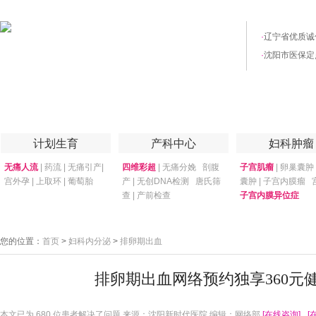
·
辽宁省优质诚
·
沈阳市医保定
首页
医院简介
医院技术
妇产专家
优惠套餐
专家答疑
月子
计划生育
产科中心
妇科肿瘤
无痛人流
|
药流
|
无痛引产
|
四维彩超
|
无痛分娩
剖腹
子宫肌瘤
|
卵巢囊肿
宫外孕
|
上取环
|
葡萄胎
产
|
无创DNA检测
唐氏筛
囊肿
|
子宫内膜瘤
查
|
产前检查
子宫内膜异位症
您的位置：
首页
>
妇科内分泌
>
排卵期出血
排卵期出血网络预约独享360元
本文已为
680 位患者解决了问题 来源：沈阳新时代医院 编辑：网络部
[在线咨询]
[